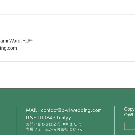
inami Ward, 七軒
ing.com
Copyr
MAIL:
contact@owl-wedding.com
OWL
LINE ID:
@491nhtyy
お問い合わせは公式LINEまたは
ン
専用フォームからお気軽にどうぞ