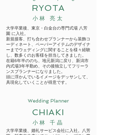
RYOTA
小林 亮太
大学卒業後、東京・白金台の専門式場
八芳
園
に入社。
新規接客、打ち合わせプランナーから装飾コ
ーディネート、ペーパーアイテムのデザイナ
ーまでウェディングに関することを様々経験
し、数多くのお客様を担当してきました。
在籍6年半ののち、地元新潟に戻り、新潟市
内式場3年半勤め、その後独立してフリーラ
ンスプランナーになりました。
頭に浮かんでいるイメージをデッサンして、
具現化していくことが得意です。
Wedding Planner
CHIAKI
小林 千晶
大学卒業後、婚礼サービス会社に入社。八芳