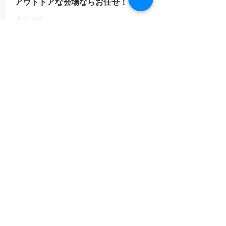
アウトドアな会場ならお任せ！
​結婚式場ではないレストランやアウトドアな
どの会場で結婚式をつくりましょう！
​会場探しもいたしますので、お気軽にご相談
ください。